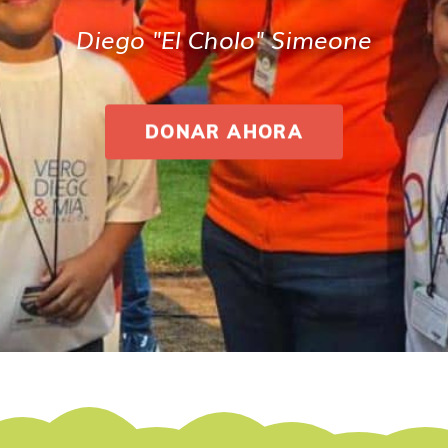
Diego "El Cholo" Simeone
DONAR AHORA