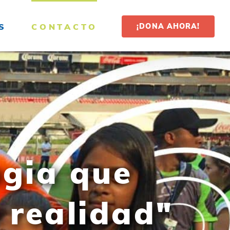
S
CONTACTO
¡DONA AHORA!
agia que
 realidad"